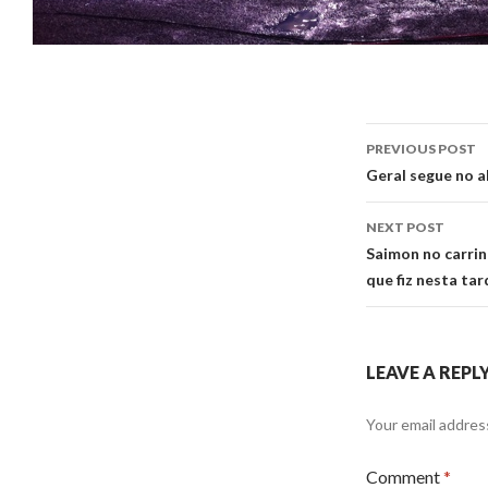
Post
PREVIOUS POST
navigati
Geral segue no a
NEXT POST
Saimon no carri
que fiz nesta tar
LEAVE A REPL
Your email address
Comment
*