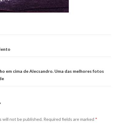
on
lento
nho em cima de Alecsandro. Uma das melhores fotos
de
Y
 will not be published.
Required fields are marked
*