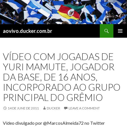
Search
aovivo.ducker.com.br
SKIP
PRIMAR
TO
MENU
CONTENT
VÍDEO COM JOGADAS DE
YURI MAMUTE, JOGADOR
DA BASE, DE 16 ANOS,
INCORPORADO AO GRUPO
PRINCIPAL DO GRÊMIO
14 DE JUNE DE 2011
DUCKER
LEAVE A COMMENT
Vídeo divulgado por @MarcosAlmeida72 no Twitter