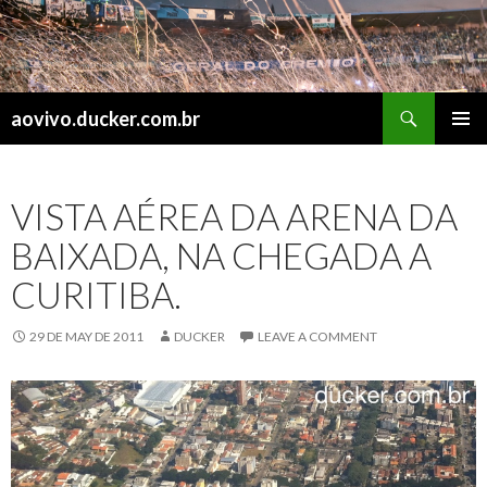
Search
aovivo.ducker.com.br
SKIP
PRIMAR
TO
MENU
CONTENT
VISTA AÉREA DA ARENA DA
BAIXADA, NA CHEGADA A
CURITIBA.
29 DE MAY DE 2011
DUCKER
LEAVE A COMMENT