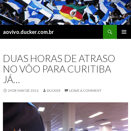
Search
aovivo.ducker.com.br
SKIP
PRIMAR
TO
MENU
CONTENT
DUAS HORAS DE ATRASO
NO VÔO PARA CURITIBA
JÁ…
29 DE MAY DE 2011
DUCKER
LEAVE A COMMENT