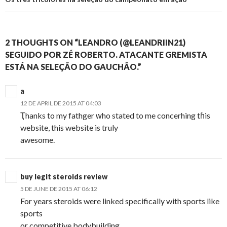
2 THOUGHTS ON “LEANDRO (@LEANDRIIN21)
SEGUIDO POR ZÉ ROBERTO. ATACANTE GREMISTA
ESTÁ NA SELEÇÃO DO GAUCHÃO.”
a
12 DE APRIL DE 2015 AT 04:03
Ҭhanks to my fathger ԝho stated to me concerhing tɦis
website, this website is truly
awesome.
buy legit steroids review
5 DE JUNE DE 2015 AT 06:12
For years steroids were linked specifically with sports like
sports
or competitive bodybuilding.