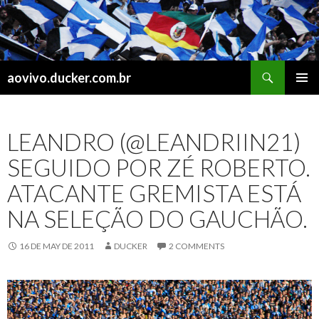
Search
aovivo.ducker.com.br
SKIP
PRIMAR
TO
MENU
CONTENT
LEANDRO (@LEANDRIIN21)
SEGUIDO POR ZÉ ROBERTO.
ATACANTE GREMISTA ESTÁ
NA SELEÇÃO DO GAUCHÃO.
16 DE MAY DE 2011
DUCKER
2 COMMENTS