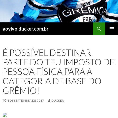
Search
aovivo.ducker.com.br
SKIP
PRIMAR
TO
MENU
CONTENT
‪É POSSÍVEL DESTINAR
PARTE DO TEU IMPOSTO DE
PESSOA FÍSICA PARA A
CATEGORIA DE BASE DO
GRÊMIO! ‬
4 DE SEPTEMBER DE 2017
DUCKER