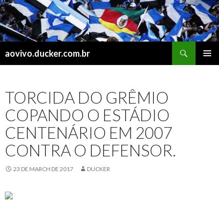
Search
aovivo.ducker.com.br
SKIP
PRIMAR
TO
MENU
CONTENT
‪TORCIDA DO GRÊMIO
COPANDO O ESTÁDIO
CENTENÁRIO EM 2007
CONTRA O DEFENSOR.‬
23 DE MARCH DE 2017
DUCKER