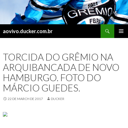
Search
aovivo.ducker.com.br
SKIP
PRIMAR
TO
MENU
CONTENT
‪TORCIDA DO GRÊMIO NA
ARQUIBANCADA DE NOVO
HAMBURGO. FOTO DO
MÁRCIO GUEDES.‬
22 DE MARCH DE 2017
DUCKER