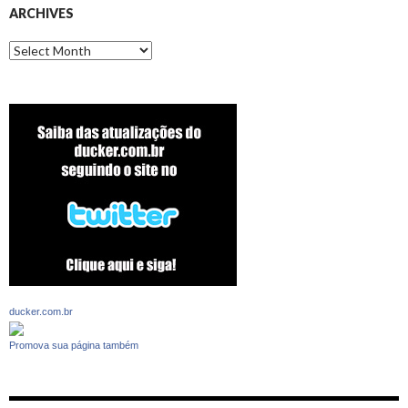
ARCHIVES
Archives
ducker.com.br
Promova sua página também